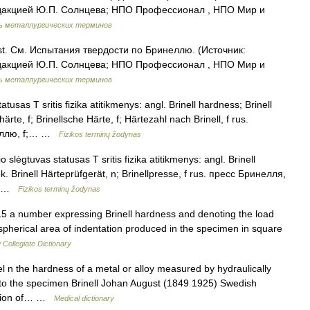
дакцией Ю.П. Солнцева; НПО Профессионал , НПО Мир и
ь металлургических терминов
est. См. Испытания твердости по Бринеллю. (Источник:
дакцией Ю.П. Солнцева; НПО Профессионал , НПО Мир и
ь металлургических терминов
atusas T sritis fizika atitikmenys: angl. Brinell hardness; Brinell
te, f; Brinellsche Härte, f; Härtezahl nach Brinell, f rus.
неллю, f;… …
Fizikos terminų žodynas
 slėgtuvas statusas T sritis fizika atitikmenys: angl. Brinell
. Brinell Härteprüfgerät, n; Brinellpresse, f rus. пресс Бринелля,
 f …
Fizikos terminų žodynas
 a number expressing Brinell hardness and denoting the load
e spherical area of indentation produced in the specimen in square
Collegiate Dictionary
l n the hardness of a metal or alloy measured by hydraulically
into the specimen Brinell Johan August (1849 1925) Swedish
sition of… …
Medical dictionary