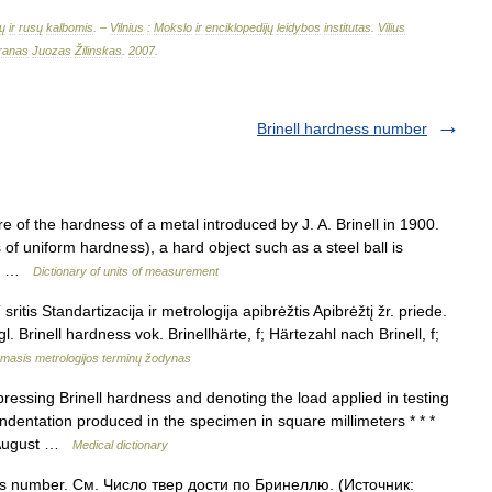
ų
ir
rusų
kalbomis
. –
Vilnius
:
Mokslo
ir
enciklopedijų
leidybos
institutas
.
Vilius
ranas
Juozas
Žilinskas
.
2007
.
Brinell hardness number
 the hardness of a metal introduced by J. A. Brinell in 1900.
 of uniform hardness), a hard object such as a steel ball is
he… …
Dictionary of units of measurement
sritis Standartizacija ir metrologija apibrėžtis Apibrėžtį žr. priede.
l. Brinell hardness vok. Brinellhärte, f; Härtezahl nach Brinell, f;
amasis metrologijos terminų žodynas
ssing Brinell hardness and denoting the load applied in testing
indentation produced in the specimen in square millimeters * * *
n August …
Medical dictionary
ss number. См. Число твер дости по Бринеллю. (Источник: