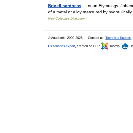
Brinell hardness
— noun Etymology: Johann 
of a metal or alloy measured by hydraulicall
New Collegiate Dictionary
© Academic, 2000-2026
Contact us:
Technical Support
,
Dictionaries export
, created on PHP,
Joomla,
Dr