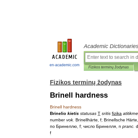
Academic Dictionarie
en-academic.com
Fizikos terminų žodynas
Fizikos terminų žodynas
Brinell hardness
Brinell
hardness
Brinelio
kietis
statusas
T
sritis
fizika
atitikm
number
vok
.
Brinellhärte
,
f
;
Brinellsche
Härte
по
Бринеллю
,
f
;
число
Бринелля
,
n
pranc
.
d
f