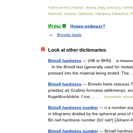
Fizikos
terminų
žodynas
:
lietuvių
,
anglų
,
prancūzų
,
vokieči
Palenskis
,
Vytautas
Valiukėnas
,
Valerijonas
Žalkauskas
,
P
Игры ⚽
Нужен реферат?
Brinelio kietis
Look at other dictionaries:
Brinell hardness
— (HB or BHN) a measure of
In the Brinell test (generally used for metals
pressed into the material being tested. T
Brinell hardness
— Brinelio kietis statusas T 
priedas( ai) Grafinis formatas atitikmenys: ang
Kugeldruckhärte, f rus.… …
Penkiakalbis aiškin
Brinell hardness number
— n a number expre
in kilograms divided by the spherical area of 
Bri·nell hardness number (brĭ nelґ) [Johan
Brinell hardness number
— Brinell hardne