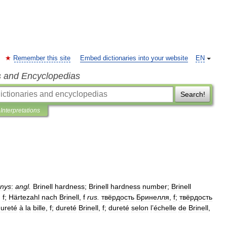
Remember this site
Embed dictionaries into your website
EN
s and Encyclopedias
Search!
Interpretations
enys
:
angl
.
Brinell
hardness
;
Brinell
hardness
number
;
Brinell
,
f
;
Härtezahl
nach
Brinell
,
f
rus
.
твёрдость
Бринелля
,
f
;
твёрдость
ureté
à
la
bille
,
f
;
dureté
Brinell
,
f
;
dureté
selon
l
’
échelle
de
Brinell
,