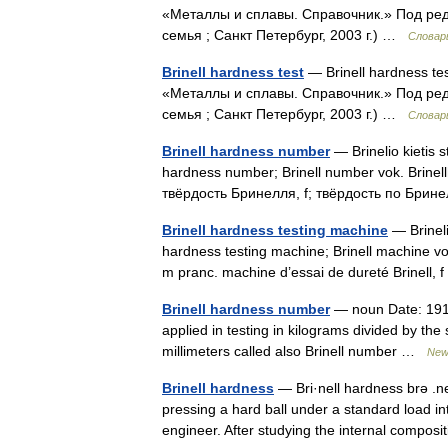
«Металлы и сплавы. Справочник.» Под ре
семья ; Санкт Петербург, 2003 г.) …
Словар
Brinell hardness test
— Brinell hardness t
«Металлы и сплавы. Справочник.» Под ре
семья ; Санкт Петербург, 2003 г.) …
Словар
Brinell hardness number
— Brinelio kietis st
hardness number; Brinell number vok. Brinellhär
твёрдость Бринелля, f; твёрдость по Бри
Brinell hardness testing machine
— Brinelio
hardness testing machine; Brinell machine vok
m pranc. machine d’essai de dureté Brinell,
Brinell hardness number
— noun Date: 1915
applied in testing in kilograms divided by th
millimeters called also Brinell number …
New 
Brinell hardness
— Bri·nell hardness brə .ne
pressing a hard ball under a standard load 
engineer. After studying the internal compo