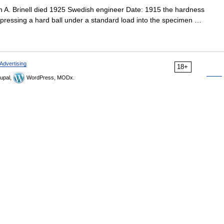
A. Brinell died 1925 Swedish engineer Date: 1915 the hardness
y pressing a hard ball under a standard load into the specimen …
Advertising
18+
upal,
WordPress, MODx.